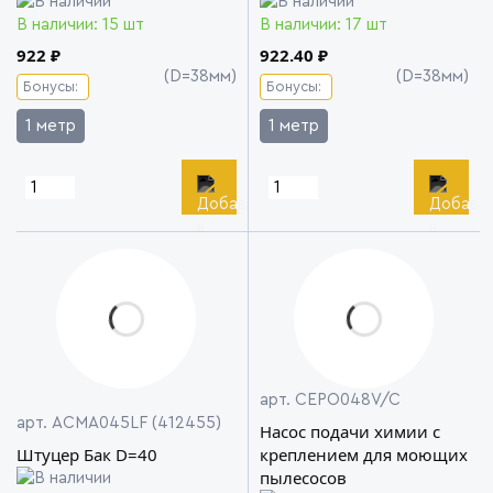
В наличии: 15 шт
В наличии: 17 шт
922 ₽
922.40 ₽
(D=38мм)
(D=38мм)
Бонусы:
Бонусы:
1 метр
1 метр
арт. CEPO048V/C
арт. ACMA045LF (412455)
Насос подачи химии с
Штуцер Бак D=40
креплением для моющих
пылесосов