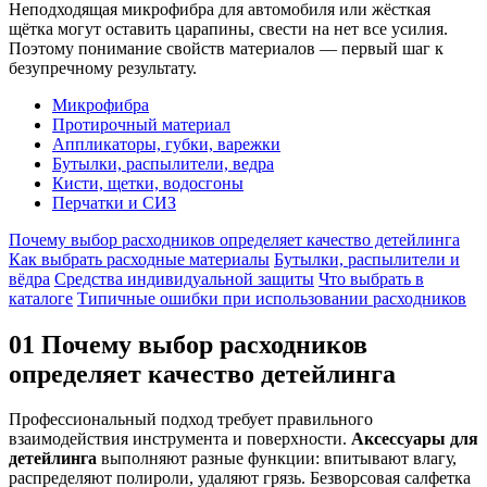
Неподходящая микрофибра для автомобиля или жёсткая
щётка могут оставить царапины, свести на нет все усилия.
Поэтому понимание свойств материалов — первый шаг к
безупречному результату.
Микрофибра
Протирочный материал
Аппликаторы, губки, варежки
Бутылки, распылители, ведра
Кисти, щетки, водосгоны
Перчатки и СИЗ
Почему выбор расходников определяет качество детейлинга
Как выбрать расходные материалы
Бутылки, распылители и
вёдра
Средства индивидуальной защиты
Что выбрать в
каталоге
Типичные ошибки при использовании расходников
01
Почему выбор расходников
определяет качество детейлинга
Профессиональный подход требует правильного
взаимодействия инструмента и поверхности.
Аксессуары для
детейлинга
выполняют разные функции: впитывают влагу,
распределяют полироли, удаляют грязь. Безворсовая салфетка