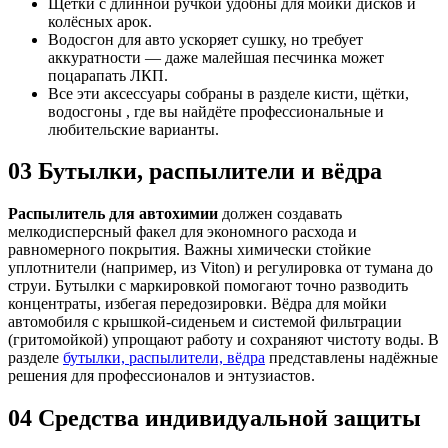
Щётки с длинной ручкой удобны для мойки дисков и
колёсных арок.
Водосгон для авто ускоряет сушку, но требует
аккуратности — даже малейшая песчинка может
поцарапать ЛКП.
Все эти аксессуары собраны в разделе кисти, щётки,
водосгоны , где вы найдёте профессиональные и
любительские варианты.
03
Бутылки, распылители и вёдра
Распылитель для автохимии
должен создавать
мелкодисперсный факел для экономного расхода и
равномерного покрытия. Важны химически стойкие
уплотнители (например, из Viton) и регулировка от тумана до
струи. Бутылки с маркировкой помогают точно разводить
концентраты, избегая передозировки. Вёдра для мойки
автомобиля с крышкой-сиденьем и системой фильтрации
(гритомойкой) упрощают работу и сохраняют чистоту воды. В
разделе
бутылки, распылители, вёдра
представлены надёжные
решения для профессионалов и энтузиастов.
04
Средства индивидуальной защиты