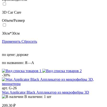
3D Car Care
Объем/Размер
30см*30см
Применить
Сбросить
по цене:
дороже
по названию:
Я—А
-30%
арт. G-26
Wax Applicator Black Аппликатор из микрофибры 3D
В наличии: 1 шт
209.30 ₽