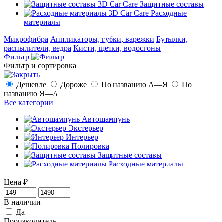
Защитные составы
Расходные
материалы
Микрофибра
Аппликаторы, губки, варежки
Бутылки,
распылители, ведра
Кисти, щетки, водосгоны
Фильтр
Фильтр и сортировка
Дешевле
Дороже
По названию А—Я
По
названию Я—А
Все категории
Автошампунь
Экстерьер
Интерьер
Полировка
Защитные составы
Расходные материалы
Цена
₽
В наличии
Да
Производитель