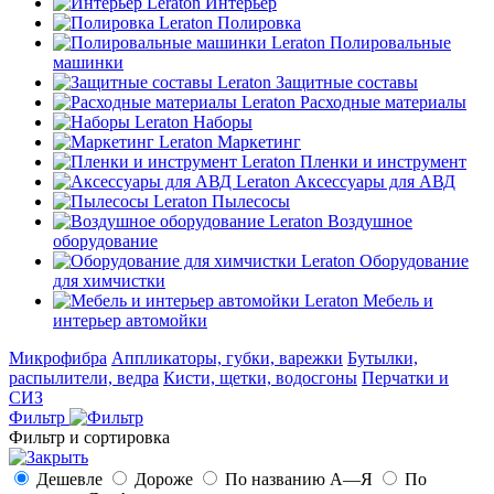
Интерьер
Полировка
Полировальные
машинки
Защитные составы
Расходные материалы
Наборы
Маркетинг
Пленки и инструмент
Аксессуары для АВД
Пылесосы
Воздушное
оборудование
Оборудование
для химчистки
Мебель и
интерьер автомойки
Микрофибра
Аппликаторы, губки, варежки
Бутылки,
распылители, ведра
Кисти, щетки, водосгоны
Перчатки и
СИЗ
Фильтр
Фильтр и сортировка
Дешевле
Дороже
По названию А—Я
По