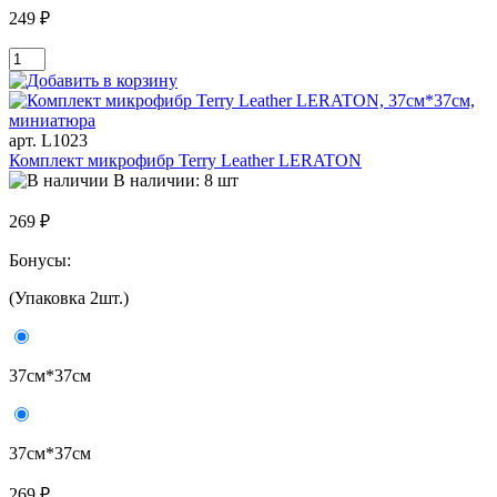
249 ₽
арт. L1023
Комплект микрофибр Terry Leather LERATON
В наличии: 8 шт
269 ₽
Бонусы:
(Упаковка 2шт.)
37см*37см
37см*37см
269 ₽