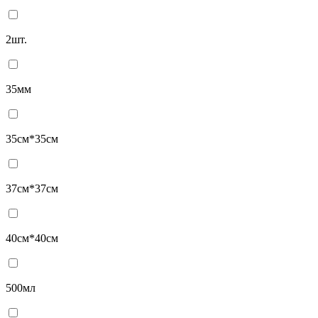
2шт.
35мм
35см*35см
37см*37см
40см*40см
500мл