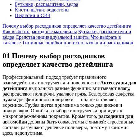
Бутылки, распылители, ведра
Кисти, щетки, водосгоны
Перчатки и СИЗ
Почему выбор расходников определяет качество детейлинга
Как выбрать расходные материалы
Бутылки, распылители и
вёдра
Средства индивидуальной защиты
Что выбрать в
каталоге
Типичные ошибки при использовании расходников
01
Почему выбор расходников
определяет качество детейлинга
Профессиональный подход требует правильного
взаимодействия инструмента и поверхности.
Аксессуары для
детейлинга
выполняют разные функции: впитывают влагу,
распределяют полироли, удаляют грязь. Безворсовая салфетка
нужна для финишной полировки — она не оставляет
ворсинок. Грубая щётка применима только для дисков и
подкрылков. Ошибка в выборе инструмента приводит к
микроповреждениям покрытия. Кроме того,
расходники для
автомойки
должны быть совместимы с химией: агрессивные
составы разрушают дешёвые полимеры, поэтому экономия
здесь недопустима.