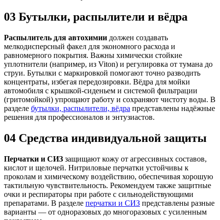
03
Бутылки, распылители и вёдра
Распылитель для автохимии
должен создавать
мелкодисперсный факел для экономного расхода и
равномерного покрытия. Важны химически стойкие
уплотнители (например, из Viton) и регулировка от тумана до
струи. Бутылки с маркировкой помогают точно разводить
концентраты, избегая передозировки. Вёдра для мойки
автомобиля с крышкой-сиденьем и системой фильтрации
(гритомойкой) упрощают работу и сохраняют чистоту воды. В
разделе
бутылки, распылители, вёдра
представлены надёжные
решения для профессионалов и энтузиастов.
04
Средства индивидуальной защиты
Перчатки и СИЗ
защищают кожу от агрессивных составов,
кислот и щелочей. Нитриловые перчатки устойчивы к
проколам и химическому воздействию, обеспечивая хорошую
тактильную чувствительность. Рекомендуем также защитные
очки и респираторы при работе с сильнодействующими
препаратами. В разделе
перчатки и СИЗ
представлены разные
варианты — от одноразовых до многоразовых с усиленным