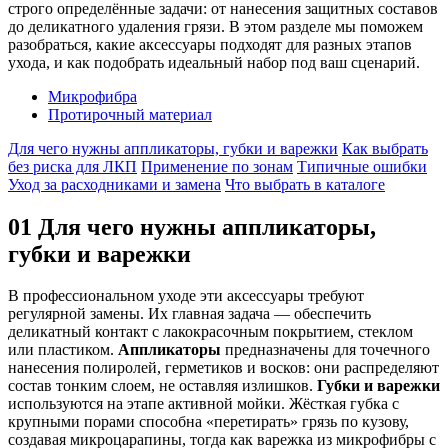
строго определённые задачи: от нанесения защитных составов
до деликатного удаления грязи. В этом разделе мы поможем
разобраться, какие аксессуары подходят для разных этапов
ухода, и как подобрать идеальный набор под ваш сценарий.
Микрофибра
Протирочный материал
Для чего нужны аппликаторы, губки и варежки
Как выбрать
без риска для ЛКП
Применение по зонам
Типичные ошибки
Уход за расходниками и замена
Что выбрать в каталоге
01
Для чего нужны аппликаторы,
губки и варежки
В профессиональном уходе эти аксессуары требуют
регулярной замены. Их главная задача — обеспечить
деликатный контакт с лакокрасочным покрытием, стеклом
или пластиком.
Аппликаторы
предназначены для точечного
нанесения полиролей, герметиков и восков: они распределяют
состав тонким слоем, не оставляя излишков.
Губки и варежки
используются на этапе активной мойки. Жёсткая губка с
крупными порами способна «перетирать» грязь по кузову,
создавая микроцарапины, тогда как варежка из микрофибры с