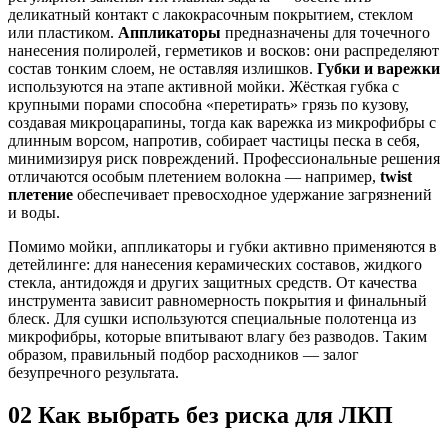
деликатный контакт с лакокрасочным покрытием, стеклом
или пластиком.
Аппликаторы
предназначены для точечного
нанесения полиролей, герметиков и восков: они распределяют
состав тонким слоем, не оставляя излишков.
Губки и варежки
используются на этапе активной мойки. Жёсткая губка с
крупными порами способна «перетирать» грязь по кузову,
создавая микроцарапины, тогда как варежка из микрофибры с
длинным ворсом, напротив, собирает частицы песка в себя,
минимизируя риск повреждений. Профессиональные решения
отличаются особым плетением волокна — например,
twist
плетение
обеспечивает превосходное удержание загрязнений
и воды.
Помимо мойки, аппликаторы и губки активно применяются в
детейлинге: для нанесения керамических составов, жидкого
стекла, антидождя и других защитных средств. От качества
инструмента зависит равномерность покрытия и финальный
блеск. Для сушки используются специальные полотенца из
микрофибры, которые впитывают влагу без разводов. Таким
образом, правильный подбор расходников — залог
безупречного результата.
02
Как выбрать без риска для ЛКП