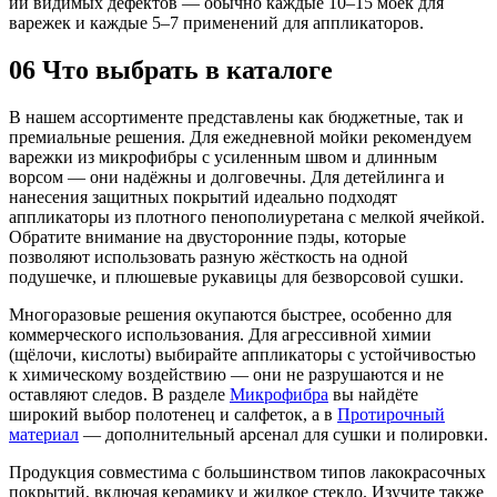
ии видимых дефектов — обычно каждые 10–15 моек для
варежек и каждые 5–7 применений для аппликаторов.
06
Что выбрать в каталоге
В нашем ассортименте представлены как бюджетные, так и
премиальные решения. Для ежедневной мойки рекомендуем
варежки из микрофибры с усиленным швом и длинным
ворсом — они надёжны и долговечны. Для детейлинга и
нанесения защитных покрытий идеально подходят
аппликаторы из плотного пенополиуретана с мелкой ячейкой.
Обратите внимание на двусторонние пэды, которые
позволяют использовать разную жёсткость на одной
подушечке, и плюшевые рукавицы для безворсовой сушки.
Многоразовые решения окупаются быстрее, особенно для
коммерческого использования. Для агрессивной химии
(щёлочи, кислоты) выбирайте аппликаторы с устойчивостью
к химическому воздействию — они не разрушаются и не
оставляют следов. В разделе
Микрофибра
вы найдёте
широкий выбор полотенец и салфеток, а в
Протирочный
материал
— дополнительный арсенал для сушки и полировки.
Продукция совместима с большинством типов лакокрасочных
покрытий, включая керамику и жидкое стекло. Изучите также