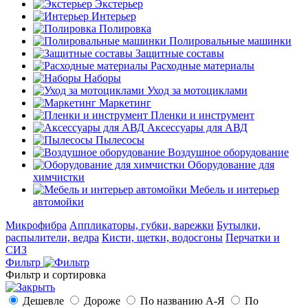
Экстерьер
Интерьер
Полировка
Полировальные машинки
Защитные составы
Расходные материалы
Наборы
Уход за мотоциклами
Маркетинг
Пленки и инструмент
Аксессуары для АВД
Пылесосы
Воздушное оборудование
Оборудование для
химчистки
Мебель и интерьер
автомойки
Микрофибра
Аппликаторы, губки, варежки
Бутылки,
распылители, ведра
Кисти, щетки, водосгоны
Перчатки и
СИЗ
Фильтр
Фильтр и сортировка
Дешевле
Дороже
По названию А-Я
По