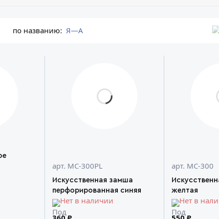
по названию:
Я—А
ое
арт. MC-300PL
арт. MC-300
Искусственная замша
Искусственн
перфорированная синяя
желтая
Нет в наличии
Нет в нал
360 ₽
550 ₽