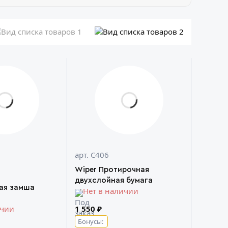
арт. С406
Wiper Протирочная
двухслойная бумага
ая замша
Нет в наличии
1 550 ₽
ичии
Бонусы: