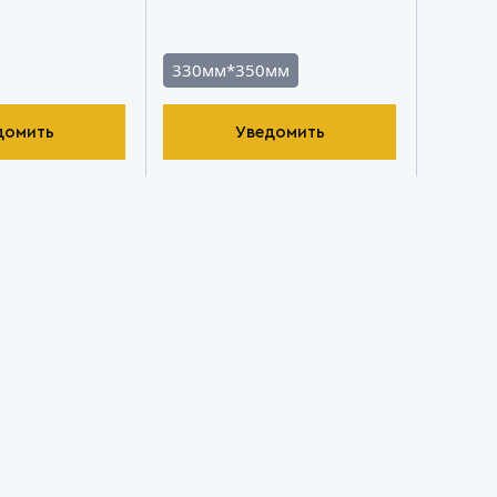
330мм*350мм
домить
Уведомить