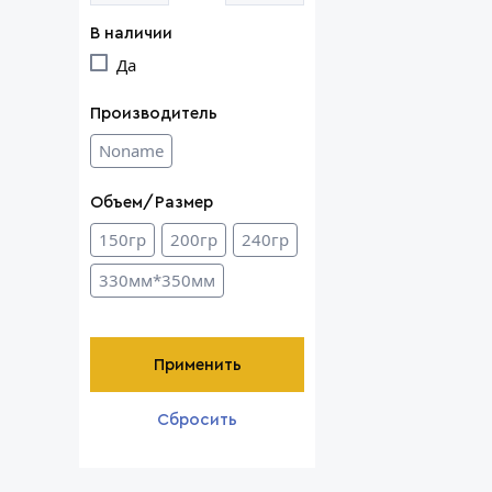
В наличии
Да
Производитель
Noname
Объем/Размер
150гр
200гр
240гр
330мм*350мм
Применить
Сбросить