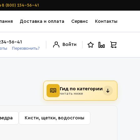
·
а
8 (800) 234-56-41
пания
Доставка и оплата
Сервис
Контакты
234-56-41
Войти
боты
Перезвонить?
Гид по категории
читать ниже
 ведра
Кисти, щетки, водосгоны