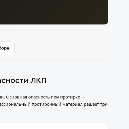
бора
асности ЛКП
ми. Основная опасность при протирке —
офессиональный
протирочный материал
решает три