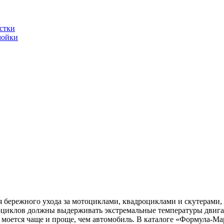
стки
мойки
я бережного ухода за мотоциклами, квадроциклами и скутерами
оциклов должны выдерживать экстремальные температуры двигат
 моется чаще и проще, чем автомобиль. В каталоге «Формула-М