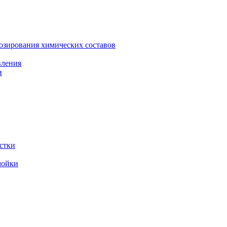
зирования химических составов
вления
и
стки
мойки