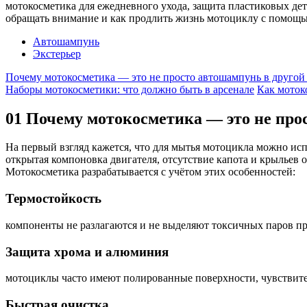
мотокосметика для ежедневного ухода, защита пластиковых дет
обращать внимание и как продлить жизнь мотоциклу с помощь
Автошампунь
Экстерьер
Почему мотокосметика — это не просто автошампунь в другой
Наборы мотокосметики: что должно быть в арсенале
Как моток
01
Почему мотокосметика — это не прос
На первый взгляд кажется, что для мытья мотоцикла можно и
открытая компоновка двигателя, отсутствие капота и крыльев о
Мотокосметика разрабатывается с учётом этих особенностей:
Термостойкость
компоненты не разлагаются и не выделяют токсичных паров при
Защита хрома и алюминия
мотоциклы часто имеют полированные поверхности, чувствит
Быстрая очистка