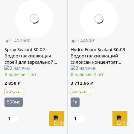
арт. 427500
арт. 465001
Spray Sealant S0.02
Hydro Foam Sealant S0.03
Водоотталкивающая
Водоотталкивающий
спрей для зеркальной
силоксан концентрат
полировки Koch Chemie
премиум-класса Koch
Chemie
В наличии: 1 шт
В наличии: 2 шт
2 850 ₽
3 712.66 ₽
Бонусы:
Бонусы:
500мл
1л