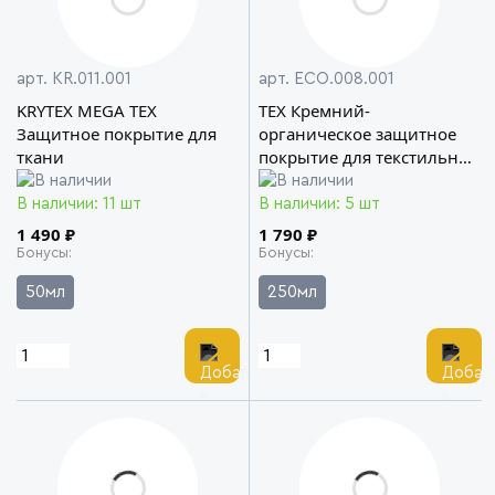
арт. KR.011.001
арт. ECO.008.001
KRYTEX MEGA TEX
TEX Кремний-
Защитное покрытие для
органическое защитное
ткани
покрытие для текстильных
поверхностей KRYTEX
ECOCLEAN
В наличии: 11 шт
В наличии: 5 шт
1 490 ₽
1 790 ₽
Бонусы
Бонусы
50мл
250мл