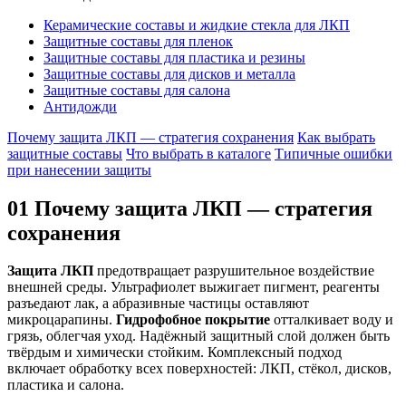
Керамические составы и жидкие стекла для ЛКП
Защитные составы для пленок
Защитные составы для пластика и резины
Защитные составы для дисков и металла
Защитные составы для салона
Антидожди
Почему защита ЛКП — стратегия сохранения
Как выбрать
защитные составы
Что выбрать в каталоге
Типичные ошибки
при нанесении защиты
01
Почему защита ЛКП — стратегия
сохранения
Защита ЛКП
предотвращает разрушительное воздействие
внешней среды. Ультрафиолет выжигает пигмент, реагенты
разъедают лак, а абразивные частицы оставляют
микроцарапины.
Гидрофобное покрытие
отталкивает воду и
грязь, облегчая уход. Надёжный защитный слой должен быть
твёрдым и химически стойким. Комплексный подход
включает обработку всех поверхностей: ЛКП, стёкол, дисков,
пластика и салона.