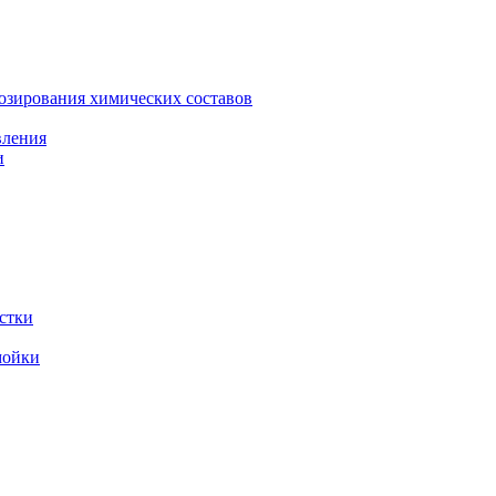
зирования химических составов
вления
и
стки
мойки