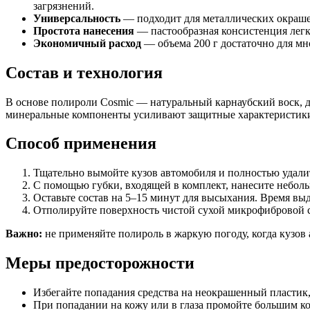
загрязнений.
Универсальность
— подходит для металлических окраше
Простота нанесения
— пастообразная консистенция легко
Экономичный расход
— объема 200 г достаточно для мн
Состав и технология
В основе полироли Cosmic — натуральный карнаубский воск, 
минеральные компоненты усиливают защитные характеристики 
Способ применения
Тщательно вымойте кузов автомобиля и полностью удалит
С помощью губки, входящей в комплект, нанесите небол
Оставьте состав на 5–15 минут для высыхания. Время выд
Отполируйте поверхность чистой сухой микрофибровой с
Важно:
не применяйте полироль в жаркую погоду, когда кузов 
Меры предосторожности
Избегайте попадания средства на неокрашенный пластик, 
При попадании на кожу или в глаза промойте большим к