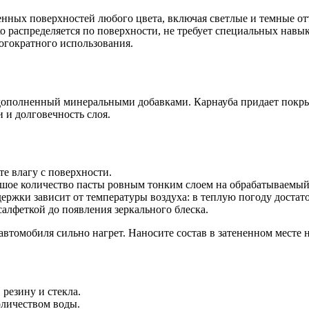
нных поверхностей любого цвета, включая светлые и темные от
 распределяется по поверхности, не требует специальных навык
огократного использования.
дополненный минеральными добавками. Карнауба придает покры
и долговечность слоя.
е влагу с поверхности.
ьшое количество пасты ровным тонким слоем на обрабатываемый
ержки зависит от температуры воздуха: в теплую погоду достат
алфеткой до появления зеркального блеска.
автомобиля сильно нагрет. Наносите состав в затененном месте
резину и стекла.
оличеством воды.