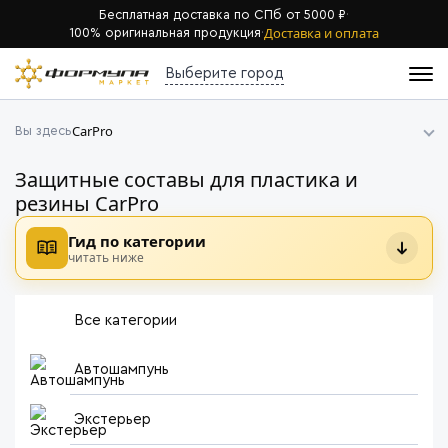
Бесплатная доставка по СПб от 5000 ₽
·
Доставка и оплата
100% оригинальная продукция
·
Выберите город
CarPro
Вы здесь
Защитные составы для пластика и
резины CarPro
Гид по категории
читать ниже
Все категории
Автошампунь
Экстерьер