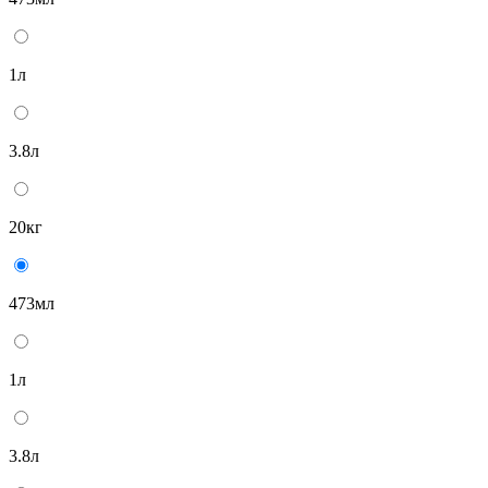
1л
3.8л
20кг
473мл
1л
3.8л