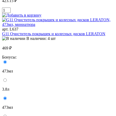
423.15 ₽
арт. L637
G11 Очиститель покрышек и колесных дисков LERATON
В наличии: 4 шт
469 ₽
Бонусы:
473мл
3.8л
473мл