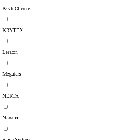
Koch Chemie
KRYTEX
Leraton
Meguiars
NERTA
Noname
Shine Systems