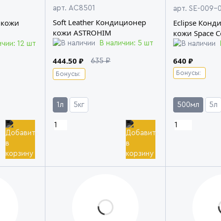
арт. AC8501
арт. SE-009-
Soft Leather Кондиционер
 кожи
Eclipse Конд
кожи ASTROHIM
кожи Space C
В наличии: 5 шт
ичии: 12 шт
444.50 ₽
640 ₽
635 ₽
Бонусы:
Бонусы:
1л
5кг
500мл
5л