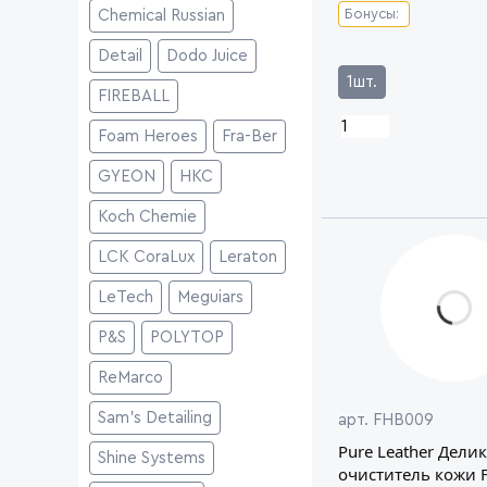
Бонусы:
Chemical Russian
Detail
Dodo Juice
1шт.
FIREBALL
Foam Heroes
Fra-Ber
GYEON
HKC
Koch Chemie
LCK CoraLux
Leraton
LeTech
Meguiars
P&S
POLYTOP
ReMarco
Sam's Detailing
арт. FHB009
Pure Leather Дели
Shine Systems
очиститель кожи 