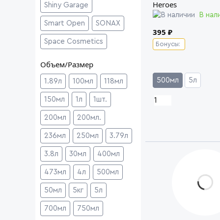
Heroes
Shiny Garage
В нал
Smart Open
SONAX
395 ₽
Space Cosmetics
Бонусы:
Объем/Размер
500мл
5л
1.89л
100мл
118мл
150мл
1л
1шт.
200мл
200мл.
236мл
250мл
3.79л
3.8л
30мл
400мл
473мл
4л
500мл
50мл
5кг
5л
700мл
750мл