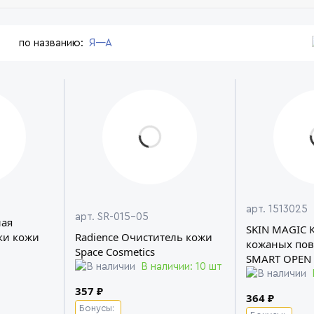
по названию:
Я—А
арт. 1513025
арт. SR-015-05
ная
SKIN MAGIC 
ки кожи
Radience Очиститель кожи
кожаных пов
Space Cosmetics
SMART OPEN
В наличии: 10 шт
357 ₽
364 ₽
Бонусы: