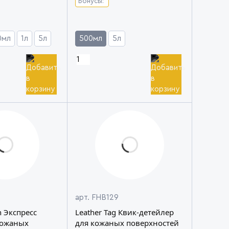
Бонусы:
0мл
1л
5л
500мл
5л
арт. FHB129
n Экспресс
Leather Tag Квик-детейлер
кожаных
для кожаных поверхностей