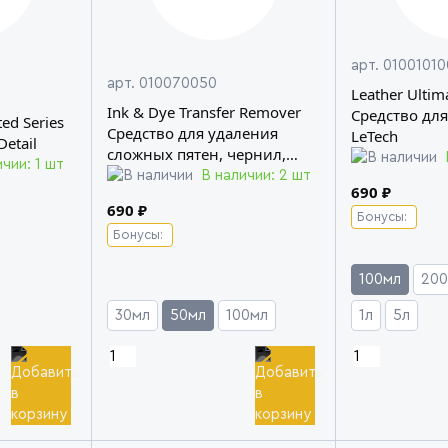
арт. 01001010
арт. 010070050
Leather Ultim
Ink & Dye Transfer Remover
Средство для
ed Series
Средство для удаления
LeTech
etail
сложных пятен, чернил,
чии: 1 шт
прокрасов с кожи LeTech
В наличии: 2 шт
690 ₽
690 ₽
Бонусы:
Бонусы:
100мл
200
30мл
50мл
100мл
1л
5л