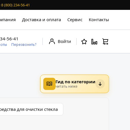
а
8 (800) 234-56-41
·
мпания
Доставка и оплата
Сервис
Контакты
234-56-41
Войти
боты
Перезвонить?
Гид по категории
читать ниже
редства для очистки стекла