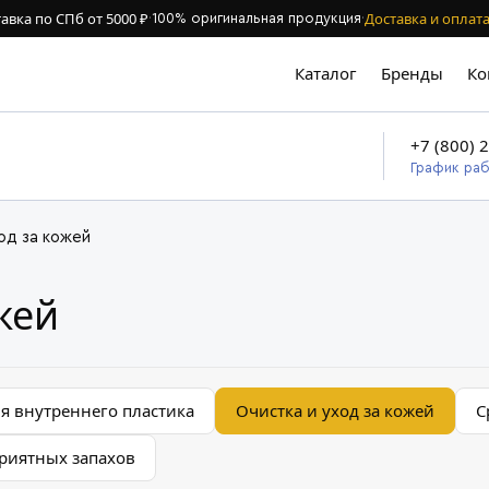
авка по СПб от 5000 ₽
Доставка и оплат
·
100% оригинальная продукция
·
Каталог
Бренды
Ко
+7 (800) 
График ра
од за кожей
жей
ля внутреннего пластика
Очистка и уход за кожей
С
риятных запахов