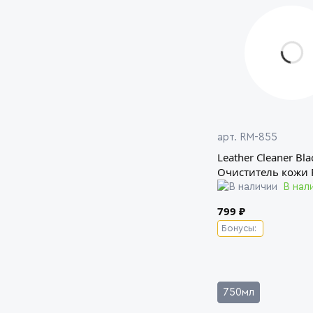
арт. RM-855
Leather Cleaner Bla
Очиститель кожи 
В нал
799 ₽
Бонусы:
750мл