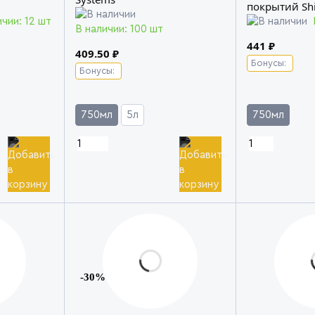
покрытий Shi
ичии: 12 шт
В наличии: 100 шт
441 ₽
409.50 ₽
Бонусы:
Бонусы:
750мл
5л
750мл
-30%