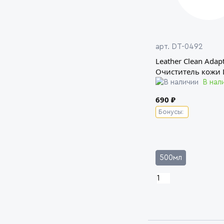
арт. DT-0492
Leather Clean Adapt
Очиститель кожи D
В нали
690 ₽
Бонусы:
500мл