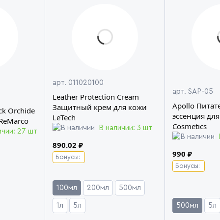
арт. 011020100
арт. SAP-05
Leather Protection Cream
Apollo Питат
Защитный крем для кожи
ck Orchide
эссенция для
LeTech
ReMarco
Cosmetics
В наличии: 3 шт
ичии: 27 шт
890.02 ₽
990 ₽
Бонусы:
Бонусы:
100мл
200мл
500мл
1л
5л
500мл
5л