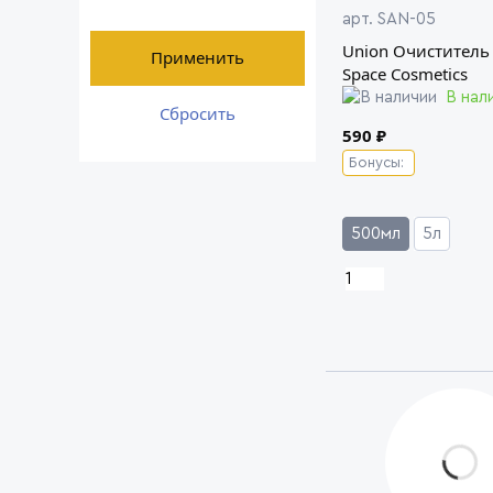
арт. SAN-05
Union Очиститель
Применить
Space Cosmetics
В нал
Сбросить
590 ₽
Бонусы:
500мл
5л