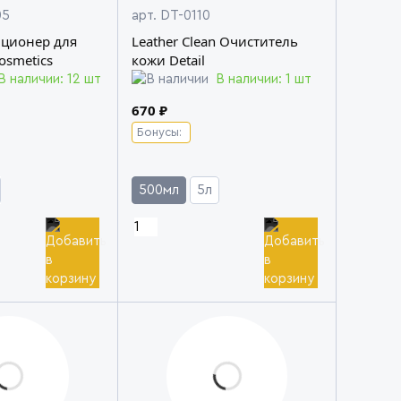
05
арт. DT-0110
иционер для
Leather Clean Очиститель
osmetics
кожи Detail
В наличии: 12 шт
В наличии: 1 шт
670 ₽
Бонусы:
500мл
5л