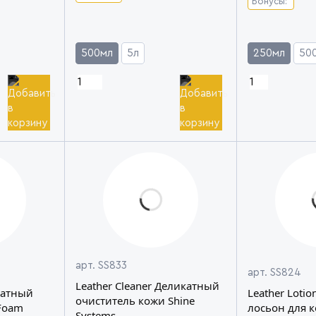
Бонусы:
500мл
5л
250мл
50
арт. SS833
арт. SS824
Leather Cleaner Деликатный
катный
Leather Lotio
очиститель кожи Shine
Foam
лосьон для 
Systems