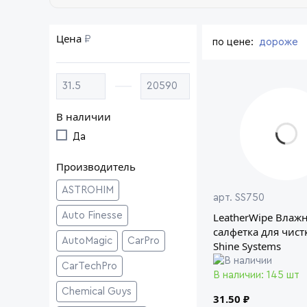
Цена
₽
по цене:
дороже
В наличии
Да
Производитель
ASTROHIM
арт. SS750
Auto Finesse
LeatherWipe Влаж
салфетка для чист
AutoMagic
CarPro
Shine Systems
CarTechPro
В наличии: 145 шт
Chemical Guys
31.50 ₽