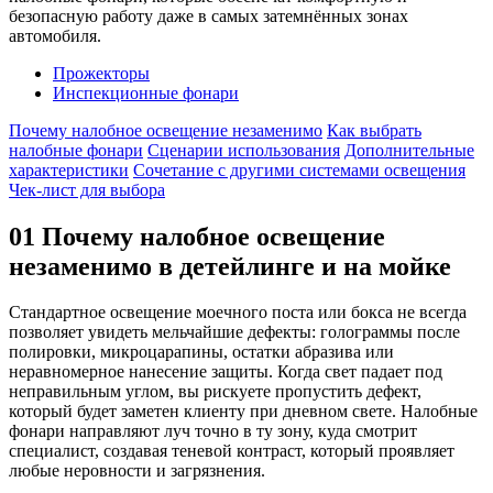
безопасную работу даже в самых затемнённых зонах
автомобиля.
Прожекторы
Инспекционные фонари
Почему налобное освещение незаменимо
Как выбрать
налобные фонари
Сценарии использования
Дополнительные
характеристики
Сочетание с другими системами освещения
Чек-лист для выбора
01
Почему налобное освещение
незаменимо в детейлинге и на мойке
Стандартное освещение моечного поста или бокса не всегда
позволяет увидеть мельчайшие дефекты: голограммы после
полировки, микроцарапины, остатки абразива или
неравномерное нанесение защиты. Когда свет падает под
неправильным углом, вы рискуете пропустить дефект,
который будет заметен клиенту при дневном свете. Налобные
фонари направляют луч точно в ту зону, куда смотрит
специалист, создавая теневой контраст, который проявляет
любые неровности и загрязнения.