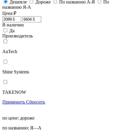
Дешевле
Дороже
По названию А-Я
По
названию Я-А
Цена
₽
В наличии
Да
Производитель
AuTech
Shine Systems
TAKENOW
Применить
Сбросить
по цене:
дороже
по названию:
Я—А