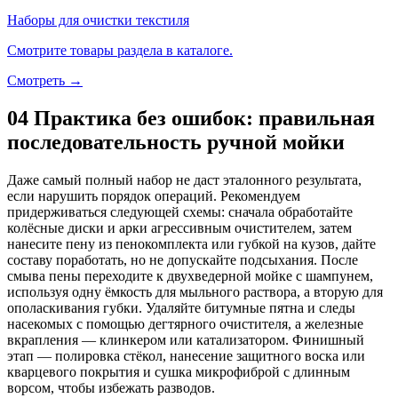
Наборы для очистки текстиля
Смотрите товары раздела в каталоге.
Смотреть →
04
Практика без ошибок: правильная
последовательность ручной мойки
Даже самый полный набор не даст эталонного результата,
если нарушить порядок операций. Рекомендуем
придерживаться следующей схемы: сначала обработайте
колёсные диски и арки агрессивным очистителем, затем
нанесите пену из пенокомплекта или губкой на кузов, дайте
составу поработать, но не допускайте подсыхания. После
смыва пены переходите к двухведерной мойке с шампунем,
используя одну ёмкость для мыльного раствора, а вторую для
ополаскивания губки. Удаляйте битумные пятна и следы
насекомых с помощью дегтярного очистителя, а железные
вкрапления — клинкером или катализатором. Финишный
этап — полировка стёкол, нанесение защитного воска или
кварцевого покрытия и сушка микрофиброй с длинным
ворсом, чтобы избежать разводов.