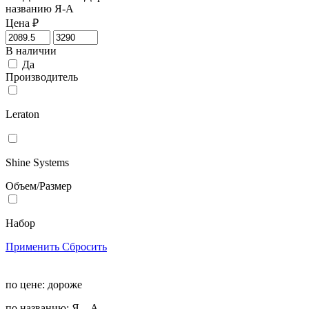
названию Я-А
Цена
₽
В наличии
Да
Производитель
Leraton
Shine Systems
Объем/Размер
Набор
Применить
Сбросить
по цене:
дороже
по названию:
Я—А