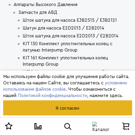
Аппараты Высокого Давления
Запчасти для АВД
Шток шатуна для насоса E3B2515 / E3B2121
Шатун для насоса E2D2013 / E2B2014
Шток шатуна для насоса E2D2013 / E2B2014
KIT 130 Комплект уплотнительных колец с
латунью Interpump Group
KIT 161 Комплект уплотнительных колец
Interpump Group
KIT 2 Комплект маслянных уплотнений Interpump
Мы используем файлы cookie для улучшения работы сайта.
Group
Оставаясь на нашем Сайте, вы соглашаетесь с
условиями
KIT 88 Сальники высокого давления для Elite
использования файлов cookie
. Чтобы ознакомиться с
Interpump Group
нашей
Политикой конфиденциальности
, нажмите здесь.
KIT 1 Комплект клапанов для Royal Press
Interpump Group
Я согласен
KIT 271 Ремонтный комплект колец для Evolution
Interpump Group
KIT 269 Ремонтный комплект клапанов для