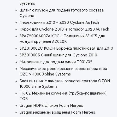
Systems
Шланг с грузом для подачи готового состава
Cyclone
Переходник к Z010 - Z020 Cyclone AuTech
Курок для Cyclone Z010 и Tornador Z020 AuTech
SPAZ2000A007A KOCH Подшипник 8*16*5 для
модуля кручения AZ020K
SPZ010002C KOCH Воронка пластиковая для Z010
SPZ010005 Синий шланг для Cyclone Z010
Микрошланг для подачи химии TR01/02
Механическое реле времени озоногенератора
OZON-10000 Shine Systems
Блок питания с лампами озоногенератора OZON-
10000 Shine Systems
TR-02 Механизм кручения (трубка+подшипник)
TOR
Uragun HDPE флакон Foam Heroes
Uragun механизм вращения Foam Heroes