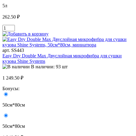
5л
262.50 ₽
арт. SS443
Easy Dry Double Max Двуслойная микрофибра для сушки
кузова Shine Systems
В наличии: 93 шт
1 249.50 ₽
Бонусы:
50см*80см
50см*80см