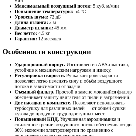
мин
Максимальный воздушный поток:
5 куб. м/мин
Повышение температуры:
54 °C
Уровень шума:
72 дБ
Длина шланга:
2 м
Диаметр шланга:
45 мм
Вес нетто:
4,5 кг
Гарантия:
12 месяцев
Особенности конструкции
Ударопрочный корпус.
Изготовлен из ABS-пластика,
устойчив к механическим нагрузкам и износу.
Регулировка скорости.
Ручка контроля скорости
позволяет легко изменять силу и объём воздушного
потока в зависимости от задачи.
Съемный фильтр.
Простой в замене моющийся фильтр
обеспечивает защиту двигателя от пыли и загрязнений.
Две насадки в комплекте.
Позволяют использовать
турбосушку для различных целей — от общей сушки
кузова до продувки труднодоступных мест.
Повышенный КПД.
Улучшенная аэродинамика и
сниженное трение воздушного потока обеспечивают до
30% экономии электроэнергии по сравнению с
двигателями предыдущего поколения.