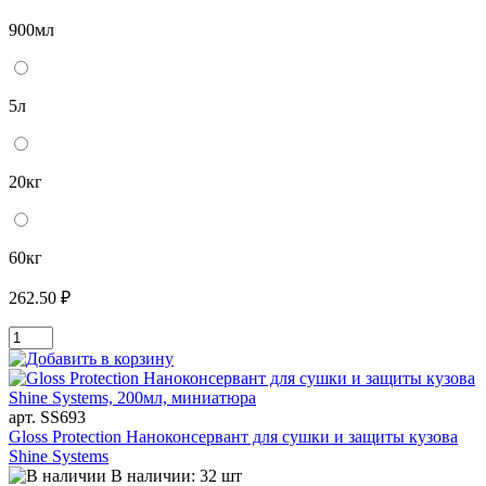
900мл
5л
20кг
60кг
262.50 ₽
арт. SS693
Gloss Protection Наноконсервант для сушки и защиты кузова
Shine Systems
В наличии: 32 шт