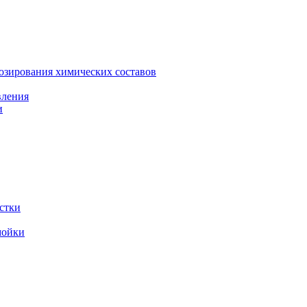
зирования химических составов
вления
и
стки
мойки