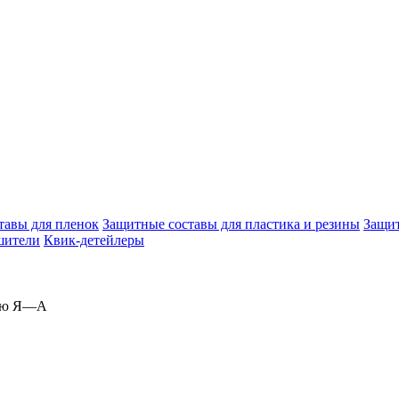
тавы для пленок
Защитные составы для пластика и резины
Защит
шители
Квик-детейлеры
ию Я—А