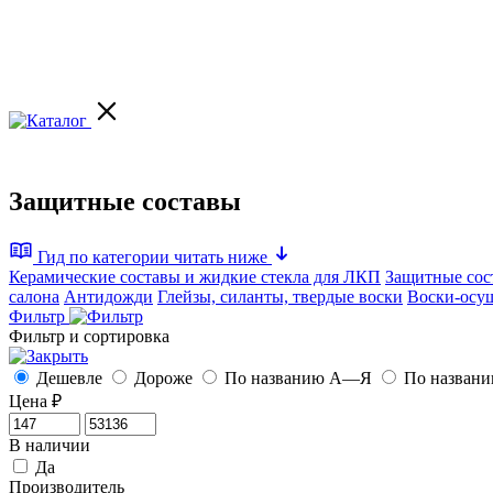
Защитные составы
Гид по категории
читать ниже
Керамические составы и жидкие стекла для ЛКП
Защитные сос
салона
Антидожди
Глейзы, силанты, твердые воски
Воски-осу
Фильтр
Фильтр и сортировка
Дешевле
Дороже
По названию А—Я
По назван
Цена
₽
В наличии
Да
Производитель