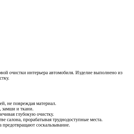
овой очистки интерьера автомобиля. Изделие выполнено из
стку.
й, не повреждая материал.
, замши и ткани.
ечивая глубокую очистку.
ве салона, прорабатывая труднодоступные места.
ка предотвращают соскальзывание.