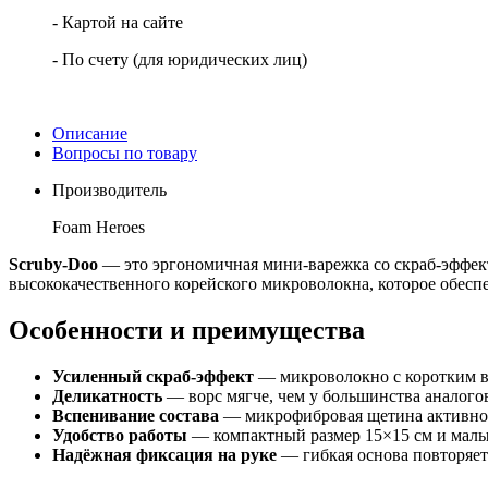
- Картой на сайте
- По счету (для юридических лиц)
Описание
Вопросы по товару
Производитель
Foam Heroes
Scruby-Doo
— это эргономичная мини-варежка со скраб-эффект
высококачественного корейского микроволокна, которое обес
Особенности и преимущества
Усиленный скраб-эффект
— микроволокно с коротким во
Деликатность
— ворс мягче, чем у большинства аналогов,
Вспенивание состава
— микрофибровая щетина активно в
Удобство работы
— компактный размер 15×15 см и малый
Надёжная фиксация на руке
— гибкая основа повторяет