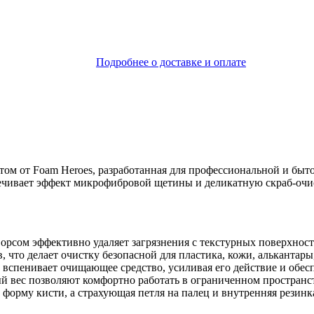
Подробнее о доставке и оплате
ом от Foam Heroes, разработанная для профессиональной и быт
печивает эффект микрофибровой щетины и деликатную скраб-очи
рсом эффективно удаляет загрязнения с текстурных поверхносте
 что делает очистку безопасной для пластика, кожи, алькантары
спенивает очищающее средство, усиливая его действие и обесп
 вес позволяют комфортно работать в ограниченном пространст
 форму кисти, а страхующая петля на палец и внутренняя резин