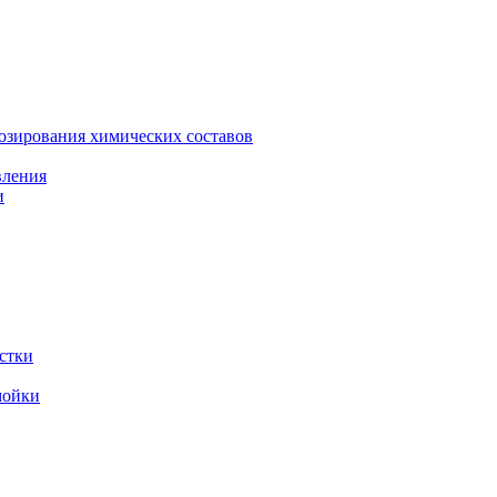
зирования химических составов
вления
и
стки
мойки