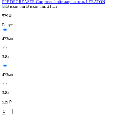
PPF DEGREASER Спиртовой обезжириватель LERATON
В наличии: 21 шт
529 ₽
Бонусы:
473мл
3.8л
473мл
3.8л
529 ₽