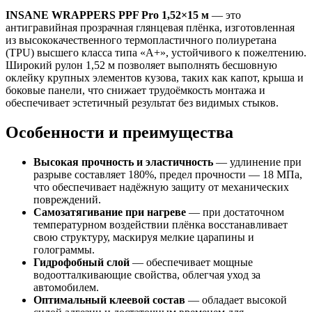
INSANE WRAPPERS PPF Pro 1,52×15 м
— это
антигравийная прозрачная глянцевая плёнка, изготовленная
из высококачественного термопластичного полиуретана
(TPU) высшего класса типа «А+», устойчивого к пожелтению.
Широкий рулон 1,52 м позволяет выполнять бесшовную
оклейку крупных элементов кузова, таких как капот, крыша и
боковые панели, что снижает трудоёмкость монтажа и
обеспечивает эстетичный результат без видимых стыков.
Особенности и преимущества
Высокая прочность и эластичность
— удлинение при
разрыве составляет 180%, предел прочности — 18 МПа,
что обеспечивает надёжную защиту от механических
повреждений.
Самозатягивание при нагреве
— при достаточном
температурном воздействии плёнка восстанавливает
свою структуру, маскируя мелкие царапины и
голограммы.
Гидрофобный слой
— обеспечивает мощные
водоотталкивающие свойства, облегчая уход за
автомобилем.
Оптимальный клеевой состав
— обладает высокой