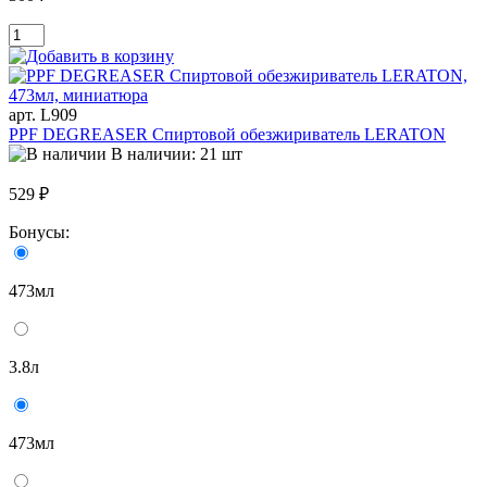
арт. L909
PPF DEGREASER Спиртовой обезжириватель LERATON
В наличии: 21 шт
529 ₽
Бонусы:
473мл
3.8л
473мл