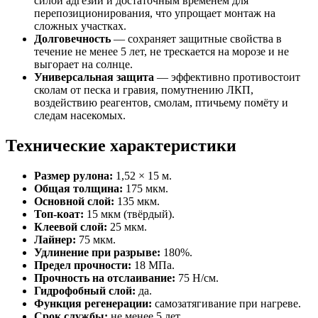
силой адгезии и достаточным временем для
перепозиционирования, что упрощает монтаж на
сложных участках.
Долговечность
— сохраняет защитные свойства в
течение не менее 5 лет, не трескается на морозе и не
выгорает на солнце.
Универсальная защита
— эффективно противостоит
сколам от песка и гравия, помутнению ЛКП,
воздействию реагентов, смолам, птичьему помёту и
следам насекомых.
Технические характеристики
Размер рулона:
1,52 × 15 м.
Общая толщина:
175 мкм.
Основной слой:
135 мкм.
Топ-коат:
15 мкм (твёрдый).
Клеевой слой:
25 мкм.
Лайнер:
75 мкм.
Удлинение при разрыве:
180%.
Предел прочности:
18 МПа.
Прочность на отслаивание:
75 Н/см.
Гидрофобный слой:
да.
Функция регенерации:
самозатягивание при нагреве.
Срок службы:
не менее 5 лет.