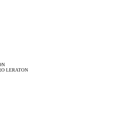
TON
HERO LERATON