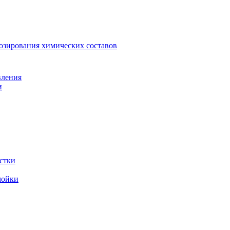
зирования химических составов
вления
и
стки
мойки