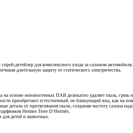
спрей-детейлер для комплексного ухода за салоном автомобиля.
ечивая длительную защиту от статического электричества.
а на основе неионогенных ПАВ деликатно удаляет пыль, грязь и
ности приобретают естественный, не бликующий вид, как на но
ные детали от притягивания пыли, сохраняя чистоту салона надо
парфюмом Hermes Terre D‘Hermès.
н для детей и животных.