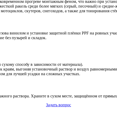
ковременном прогреве монтажным феном, что важно при устан
сткий ракель среди более мягких (серый, песочный) и средне-
мотоциклов, скутеров, снегоходов, а также для тонирования ст
узова винилом и установке защитной плёнки PPF на ровных учас
ие без пузырей и складок.
сухому способу в зависимости от материала).
 к краям, выгоняя установочный раствор и воздух равномерным
ом для лучшей усадки на сложных участках.
ажного раствора. Храните в сухом месте, защищённом от прямых
Задать вопрос