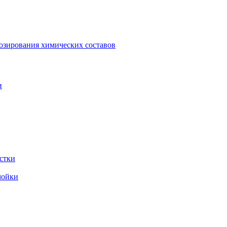
зирования химических составов
и
стки
мойки