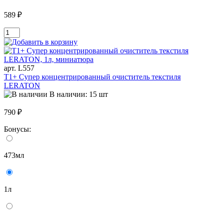
589 ₽
арт. L557
T1+ Супер концентрированный очиститель текстиля
LERATON
В наличии: 15 шт
790 ₽
Бонусы:
473мл
1л