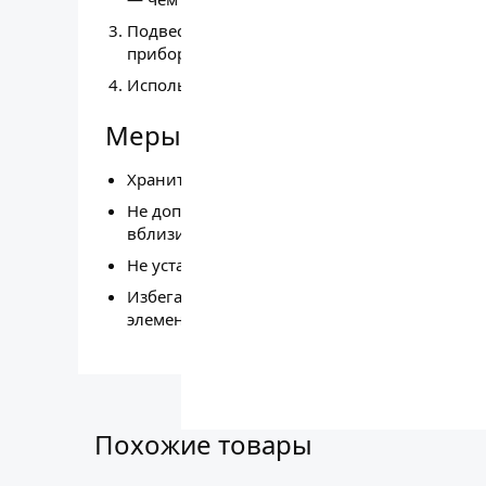
Подвесьте ароматизатор в выбранном месте.
приборной панели, не перекрывает обзор 
Используйте изделие строго по назначению
Меры предосторожности
Храните в местах, недоступных для детей.
Не допускайте нагрева выше 35 °C — избег
вблизи отопительных приборов.
Не устанавливайте ароматизатор в зоне ср
Избегайте контакта ароматизированной пов
элементами салона, а также с одеждой.
Похожие товары