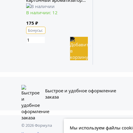
картонный ароматизатор
Foam Heroes
В наличии: 12
175 ₽
Бонусы:
Быстрое и удобное оформление
заказа
© 2026 Формула
Представл
Мы используем файлы cookie
ознакомит