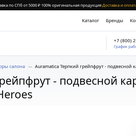
авка по СПб от 5000 ₽
·
100% оригинальная продукция
·
Доставка и оплат
Каталог
Бренды
Ко
+7 (800) 
График ра
оры салона
Auramatica Терпкий грейпфрут - подвесной 
грейпфрут - подвесной к
Heroes