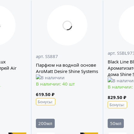
арт. SSBL97
арт. SS887
Lux
Black Line Bl
Парфюм на водной основе
рей Air
Ароматизат
AroMatt Desire Shine Systems
дома Shine 
В наличии: 40 шт
т
В наличии:
619.50 ₽
829.50 ₽
Бонусы:
Бонусы:
200мл
50мл