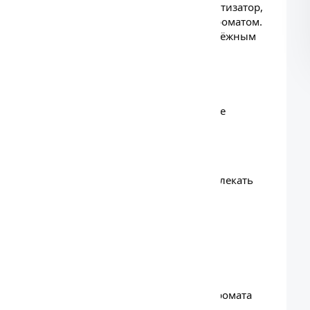
грейпфрут»
— подвесной картонный ароматизатор,
ли офис ярким, освежающим цитрусовым ароматом.
ительным сроком службы, что делает её надёжным
а
ой горчинкой — бодрит и создаёт ощущение
ещается на зеркале заднего вида,
м месте.
точно надрезать пакетик и постепенно извлекать
а и офиса.
ь, чтобы контролировать насыщенность аромата
нтенсивнее запах.