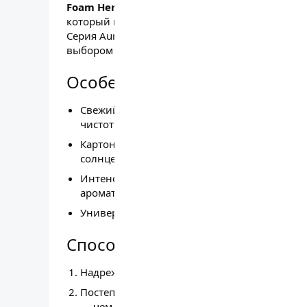
Foam Heroes Auramatica FHD004 «Терпкий 
который наполняет салон автомобиля, дом и
Серия Auramatica отличается стойкостью и дл
выбором для повседневного использования.
Особенности и преимуществ
Свежий, терпкий аромат грейпфрута с лёгк
чистоты.
Картонный подвесной формат — удобно разм
солнцезащитном козырьке или любом друго
Интенсивность аромата регулируется: доста
ароматизатор по мере необходимости.
Универсален: подходит для автомобиля, дом
Способ применения
Надрежьте пакетик с ароматизатором.
Постепенно извлекайте картонный носител
— чем больше открытой поверхности, тем и