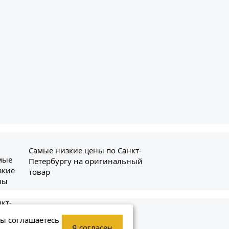
Самые низкие цены по Санкт-
Петербургу на оригинальный
товар
ит
+7 (800) 234-56-41
вы соглашаетесь
Я согласен