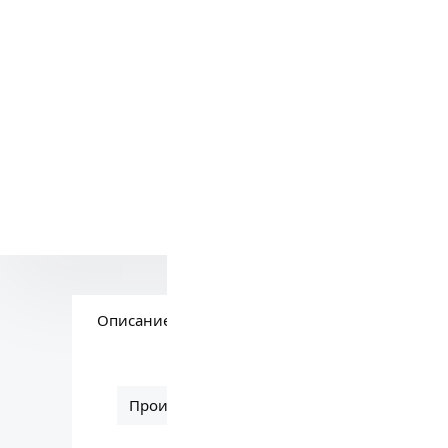
Сомневае
Звоните:
+
Вам поможе
Описание
Вопросы по товару
Производитель