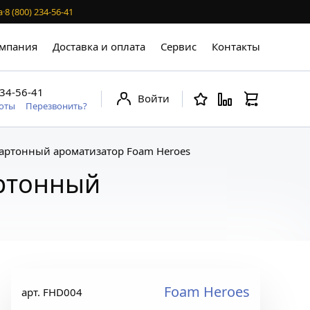
а
·
8 (800) 234-56-41
мпания
Доставка и оплата
Сервис
Контакты
234-56-41
Войти
боты
Перезвонить?
картонный ароматизатор Foam Heroes
артонный
Foam Heroes
арт. FHD004