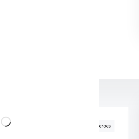
тесь в выборе?
7 (800) 234-56-41
т наш специалист
Foam Heroes