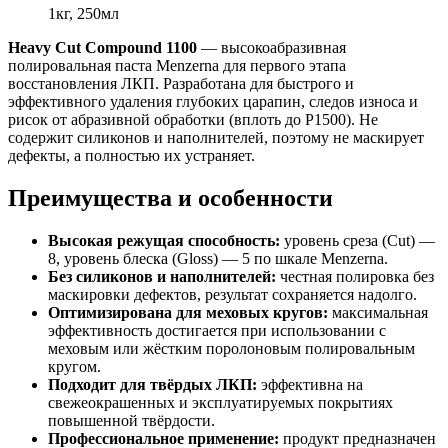
1кг, 250мл
Heavy Cut Compound 1100
— высокоабразивная
полировальная паста Menzerna для первого этапа
восстановления ЛКП. Разработана для быстрого и
эффективного удаления глубоких царапин, следов износа и
рисок от абразивной обработки (вплоть до P1500). Не
содержит силиконов и наполнителей, поэтому не маскирует
дефекты, а полностью их устраняет.
Преимущества и особенности
Высокая режущая способность:
уровень среза (Cut) —
8, уровень блеска (Gloss) — 5 по шкале Menzerna.
Без силиконов и наполнителей:
честная полировка без
маскировки дефектов, результат сохраняется надолго.
Оптимизирована для меховых кругов:
максимальная
эффективность достигается при использовании с
меховым или жёстким поролоновым полировальным
кругом.
Подходит для твёрдых ЛКП:
эффективна на
свежеокрашенных и эксплуатируемых покрытиях
повышенной твёрдости.
Профессиональное применение:
продукт предназначен