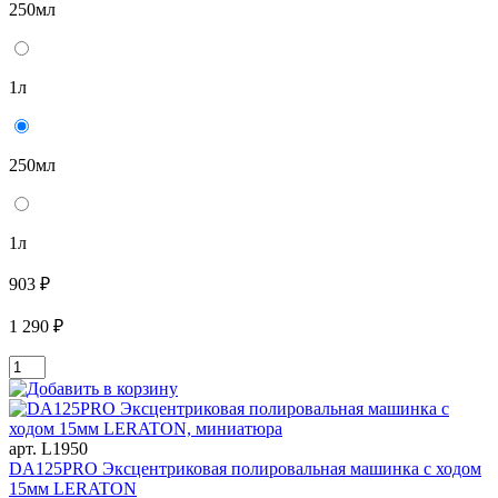
250мл
1л
250мл
1л
903 ₽
1 290 ₽
арт. L1950
DA125PRO Эксцентриковая полировальная машинка с ходом
15мм LERATON