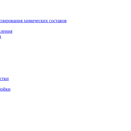
зирования химических составов
вления
и
стки
мойки