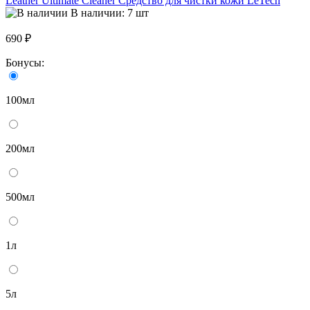
Leather Ultimate Cleaner Средство для чистки кожи LeTech
В наличии: 7 шт
690 ₽
Бонусы:
100мл
200мл
500мл
1л
5л