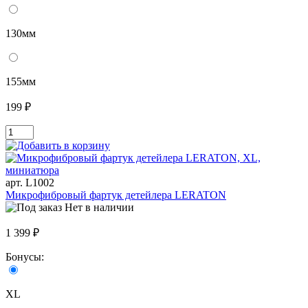
130мм
155мм
199 ₽
арт. L1002
Микрофибровый фартук детейлера LERATON
Нет в наличии
1 399 ₽
Бонусы:
XL