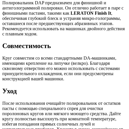
Полировальник DAP предназначен для финишной и
антиголограммной полировки. Он отлично работает в паре с
финишными пастами, такими как
LERATON Finish It
,
обеспечивая глубокий блеск и устраняя микро-голограммы,
оставшиеся после предшествующих абразивных этапов.
Рекомендуется использовать на машинках двойного действия
с плавным ходом.
Совместимость
Круг совместим со всеми стандартными DA-машинками,
имеющими крепление на липучке (велкро). Благодаря
сквозному отверстию его можно использовать с системами
принудительного охлаждения, если они предусмотрены
конструкцией вашей машинки.
Уход
После использования очищайте полировальник от остатков
пасты с помощью специального спрея для очистки
поролоновых кругов или мягкого моющего средства. Дайте
кругу полностью высохнуть при комнатной температуре,
избегая попадания прямых солнечных лучей и