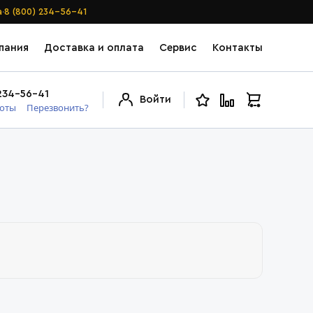
·
а
8 (800) 234-56-41
пания
Доставка и оплата
Сервис
Контакты
234-56-41
Войти
боты
Перезвонить?