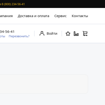
а
·
8 (800) 234-56-41
мпания
Доставка и оплата
Сервис
Контакты
234-56-41
Войти
боты
Перезвонить?