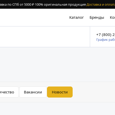
авка по СПб от 5000 ₽
·
100% оригинальная продукция
·
Доставка и оплат
Каталог
Бренды
Ко
+7 (800) 
График ра
ичество
Вакансии
Новости