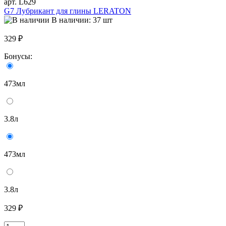
арт. L629
G7 Лубрикант для глины LERATON
В наличии: 37 шт
329 ₽
Бонусы:
473мл
3.8л
473мл
3.8л
329 ₽