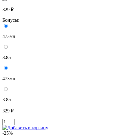
329 ₽
Бонусы:
473мл
3.8л
473мл
3.8л
329 ₽
-25%