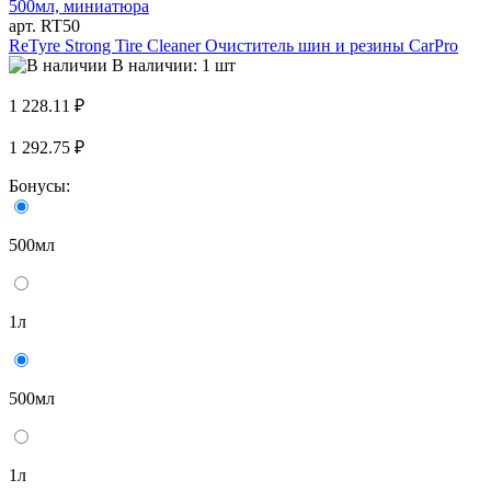
арт. RT50
ReTyre Strong Tire Cleaner Очиститель шин и резины CarPro
В наличии: 1 шт
1 228.11 ₽
1 292.75 ₽
Бонусы:
500мл
1л
500мл
1л