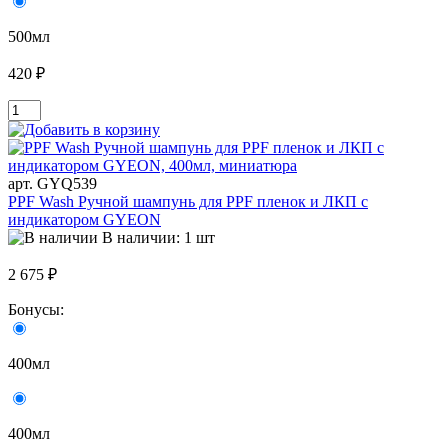
500мл
420 ₽
арт. GYQ539
PPF Wash Ручной шампунь для PPF пленок и ЛКП с
индикатором GYEON
В наличии: 1 шт
2 675 ₽
Бонусы:
400мл
400мл