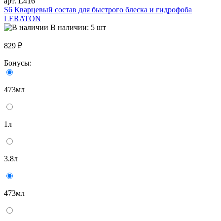
арт. L416
S6 Кварцевый состав для быстрого блеска и гидрофоба
LERATON
В наличии: 5 шт
829 ₽
Бонусы:
473мл
1л
3.8л
473мл