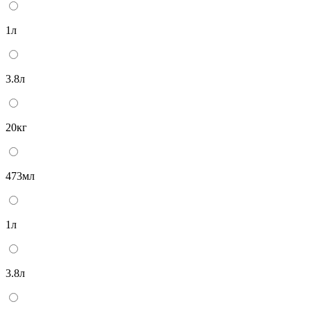
1л
3.8л
20кг
473мл
1л
3.8л