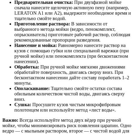
Предварительная очистка:
При двухфазной мойке
сначала нанесите щелочную активную пену (например,
LERATON A1 или A2), выдержите необходимое время и
тщательно смойте водой.
Приготовление раствора:
В зависимости от
выбранного метода мойки (ведро, пенокомплект,
опрыскиватель) приготовьте рабочий раствор, соблюдая
рекомендованные пропорции разведения.
Нанесение и мойка:
Равномерно нанесите раствор на
кузов с помощью губки или специальной варежки (при
ручной мойке) или пенокомплекта (при бесконтактном
нанесении).
Обработка:
При ручной мойке мягкими движениями
обработайте поверхность, двигаясь сверху вниз. При
бесконтактном нанесении дайте составу поработать 1–2
минуты.
Ополаскивание:
Тщательно смойте остатки состава
обильным количеством чистой воды, двигаясь сверху
вниз.
Сушка:
Просушите кузов чистым микрофибровым
полотенцем или используйте метод «лист воды».
Важно:
Всегда используйте метод двух вёдер при ручной
мойке, чтобы минимизировать риск появления царапин. Одно
ведро — с мыльным раствором, второе — с чистой водой для