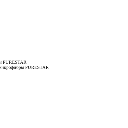
бры PURESTAR
 и микрофибры PURESTAR