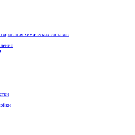
зирования химических составов
вления
и
стки
мойки