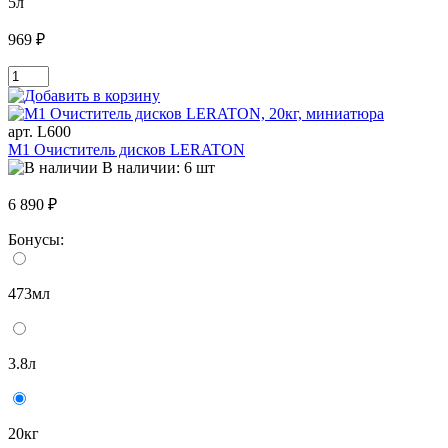
5л
969 ₽
арт. L600
M1 Очиститель дисков LERATON
В наличии: 6 шт
6 890 ₽
Бонусы:
473мл
3.8л
20кг