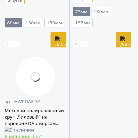
Бонусы:
75мм
130мм
80мм
130мм
150мм
155мм
арт. HWPDAF-35
Меховой полировальный
круг "Лиловый" на
поролоне DA с ворсом
8мм A302
В наличии: 4 шт