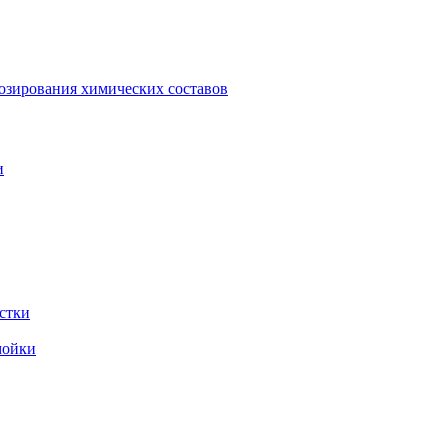
зирования химических составов
и
стки
мойки