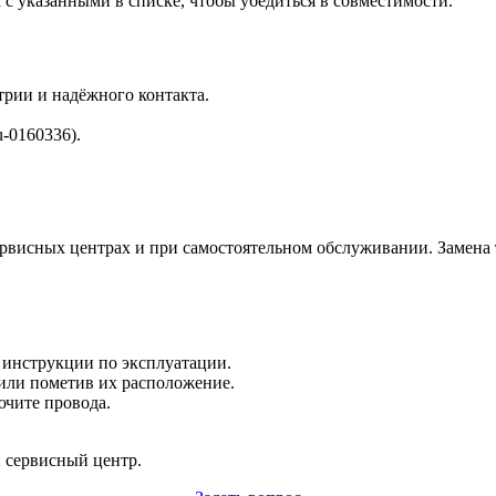
с указанными в списке, чтобы убедиться в совместимости.
трии и надёжного контакта.
u-0160336).
ервисных центрах и при самостоятельном обслуживании. Замена
о инструкции по эксплуатации.
 или пометив их расположение.
ючите провода.
 сервисный центр.