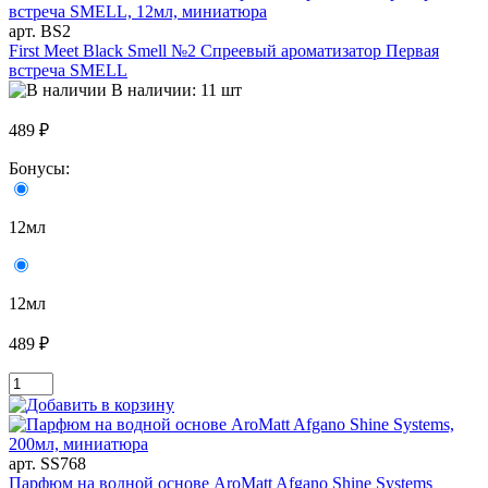
арт. BS2
First Meet Black Smell №2 Спреевый ароматизатор Первая
встреча SMELL
В наличии: 11 шт
489 ₽
Бонусы:
12мл
12мл
489 ₽
арт. SS768
Парфюм на водной основе AroMatt Afgano Shine Systems