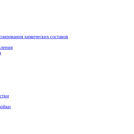
зирования химических составов
вления
и
стки
мойки