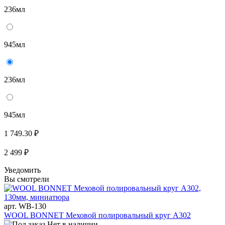
236мл
945мл
236мл
945мл
1 749.30 ₽
2 499 ₽
Уведомить
Вы смотрели
арт. WB-130
WOOL BONNET Меховой полировальный круг A302
Нет в наличии