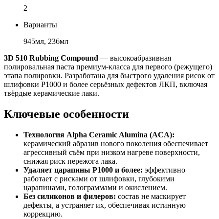
2
Варианты
945мл, 236мл
3D 510 Rubbing Compound
— высокоабразивная
полировальная паста премиум-класса для первого (режущего)
этапа полировки. Разработана для быстрого удаления рисок от
шлифовки P1000 и более серьёзных дефектов ЛКП, включая
твёрдые керамические лаки.
Ключевые особенности
Технология Alpha Ceramic Alumina (ACA):
керамический абразив нового поколения обеспечивает
агрессивный съём при низком нагреве поверхности,
снижая риск пережога лака.
Удаляет царапины P1000 и более:
эффективно
работает с рисками от шлифовки, глубокими
царапинами, голограммами и окислением.
Без силиконов и филеров:
состав не маскирует
дефекты, а устраняет их, обеспечивая истинную
коррекцию.