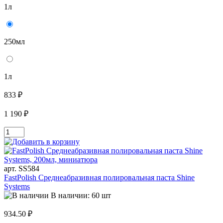
1л
250мл
1л
833 ₽
1 190 ₽
арт. SS584
FastPolish Среднеабразивная полировальная паста Shine
Systems
В наличии: 60 шт
934.50 ₽