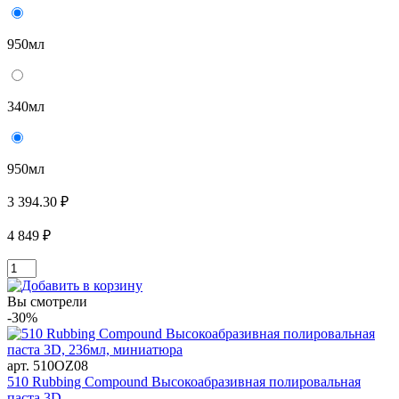
950мл
340мл
950мл
3 394.30 ₽
4 849 ₽
Вы смотрели
-30%
арт. 510OZ08
510 Rubbing Compound Высокоабразивная полировальная
паста 3D