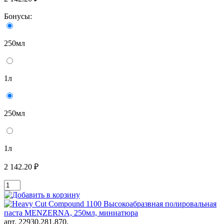
Бонусы:
250мл
1л
250мл
1л
2 142.20 ₽
арт. 22930.281.870.