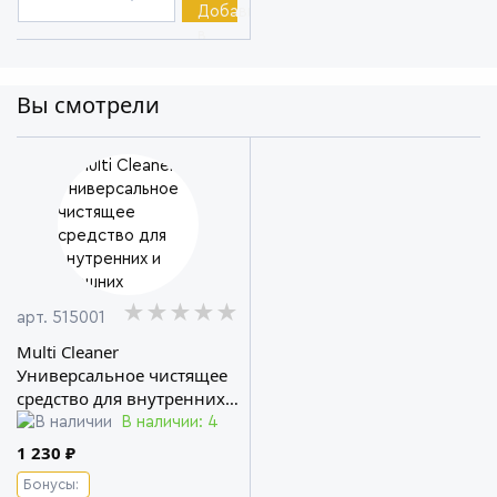
Вы смотрели
★★★★★
★★★★★
★★★★★
арт. 515001
Multi Cleaner
Универсальное чистящее
средство для внутренних
и внешних поверхностей
В наличии: 4
лодок и катеров Koch
1 230 ₽
Chemie
Бонусы: