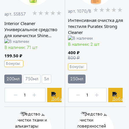
★★★★★
★★★★★
★★★★★
арт. 1070/8
★★★★★
★★★★★
★★★★★
арт. SS857
Интенсивная очистка для
Interior Cleaner
текстиля Puratex Strong
Универсальное средство
Cleaner
для химчистки Shine
Systems
В наличии: 2 шт
В наличии: 71 шт
400 ₽
199.50 ₽
800 ₽
Бонусы:
Бонусы:
200мл
750мл
5л
250мл
-50%
-70%