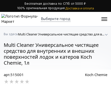
Бесплатная доставка по СПб от 5000 ₽
·
Доставка и оплата
100% оригинальная продукция
·
Выберите город
Multi Cleaner Универсальное чистящее средство для внутренних и внешних поверхностей лодок и катеров Koch Chemie
Вы здесь
Multi Cleaner Универсальное чистящее
средство для внутренних и внешних
поверхностей лодок и катеров Koch
Chemie, 1л
арт.515001
Koch Chemie
★★★★★
★★★★★
★★★★★