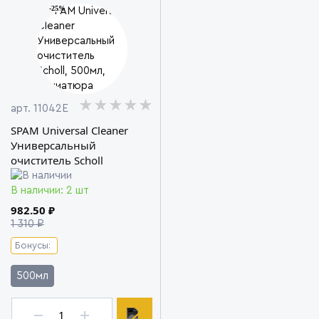
-25%
★★★★★
★★★★★
★★★★★
арт. 11042E
SPAM Universal Cleaner
Универсальный
очиститель Scholl
В наличии: 2 шт
982.50 ₽
1 310 ₽
Бонусы:
500мл