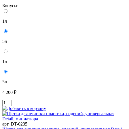
Бонусы:
1л
5л
1л
5л
4 200 ₽
арт. DT-0235