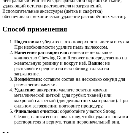
нейтральный очиститель для финальной обработки ткани,
удаляющий остатки растворителя и загрязнений.
Вспомогательные аксессуары (щётка и салфетка)
обеспечивают механическое удаление растворённых частиц.
Способ применения
Подготовка:
убедитесь, что поверхность чистая и сухая.
При необходимости удалите пыль пылесосом.
Нанесение растворителя:
нанесите небольшое
количество Chewing Gum Remover непосредственно на
жевательную резинку и вокруг неё.
Важно:
не
распыляйте средство на всю обивку, только на
загрязнение.
Воздействие:
оставьте состав на несколько секунд для
размягчения жвачки.
Удаление:
аккуратно удалите остатки жвачки
металлической щёткой (для грубых тканей) или
махровой салфеткой (для деликатных материалов). При
сильном загрязнении повторите процедуру.
Финальная очистка:
обработайте участок Strong
Cleaner, нанося его от шва к шву, чтобы удалить остатки
растворителя и вернуть ткани первоначальный вид.