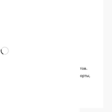
ной задачи.
сти
ажную ткань без абразивных средств.
идкостей и агрессивных химических реагентов.
тания с выходным напряжением 5 В (USB-порты,
бежание повреждения зрения.
ратуре.