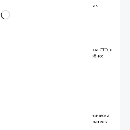
адёжно фиксирует фонарь на металлических
оляет направлять свет под любым углом и
ранстве.
использования в детейлинговых центрах, на СТО, в
мотров и диагностики. С его помощью удобно:
сные арки и моторный отсек;
ругие дефекты лакокрасочного покрытия;
несении защитных покрытий и монтаже;
точного освещения.
ы
 кнопкой. Последовательные нажатия циклически
→ рассеиватель (средняя яркость) → рассеиватель
Такая схема позволяет быстро выбрать