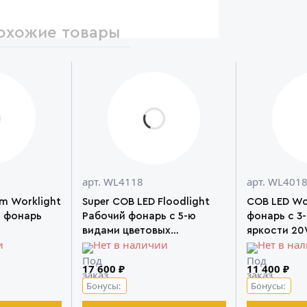
охожие товары
арт. WL4118
арт. WL401
im Worklight
Super COB LED Floodlight
COB LED Wo
й фонарь
Рабочий фонарь с 5-ю
фонарь с 3
видами цветовых
яркости 2
и
Нет в наличии
Нет в на
температур TAKENOW
17 600 ₽
11 400 ₽
Бонусы:
Бонусы: