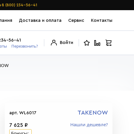
·
а
8 (800) 234-56-41
пания
Доставка и оплата
Сервис
Контакты
234-56-41
Войти
боты
Перезвонить?
ENOW
TAKENOW
арт. WL6017
Нашли дешевле?
7 625 ₽
Бонусы: