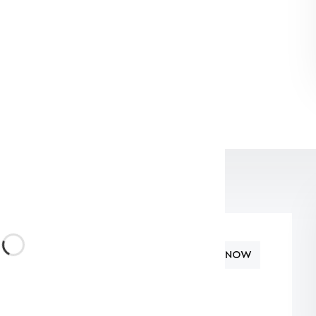
тесь в выборе?
 (800) 234-56-41
т наш специалист
TAKENOW
W (WL6017)
— это профессиональный
ой светоотдачей, предназначенный для