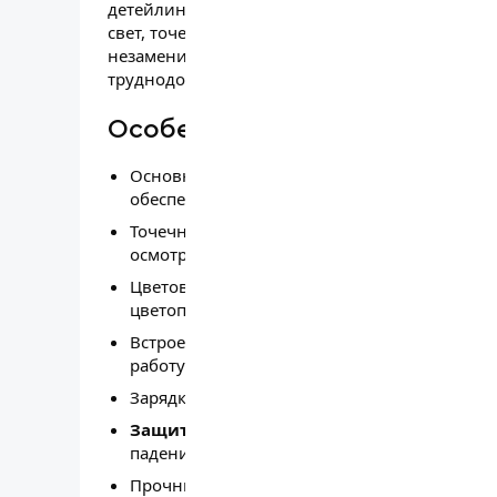
детейлинга, автосервиса и технической диаг
свет, точечный прожектор, магнитное креплени
незаменимым инструментом для осмотра кузов
труднодоступных местах.
Особенности и преимуществ
Основной источник —
COB LED-рассеивате
обеспечивает широкую и равномерную засв
Точечный прожектор (
линза 400 лм
) — для
осмотре.
Цветовая температура
6500 К
и индекс цве
цветопередачу, что важно при выявлении ц
Встроенный
литий-ионный аккумулятор 3,
работу до 14 часов в экономичном режиме.
Зарядка через
USB
, полный цикл занимает о
Защита IP65 и ударопрочность IK07
— кор
падений, что особенно важно при работе в 
Прочный корпус из
пластика
выдерживает 