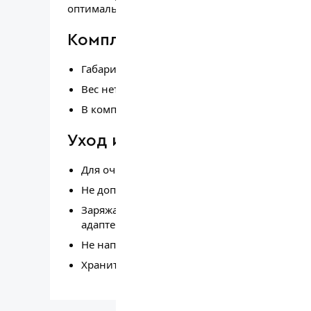
оптимальный уровень освещения для конкрет
Комплектация и габариты
Габариты (Ш × Г × В): 116 × 101 × 41,5 мм.
Вес нетто: 430 г.
В комплекте: зарядный кабель USB.
Уход и меры предосторожно
Для очистки корпуса используйте мягкую вл
Не допускайте попадания внутрь корпуса ж
Заряжайте фонарь только от источников пи
адаптеры).
Не направляйте световой луч в глаза во из
Храните в сухом месте при комнатной темпе