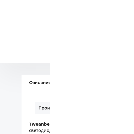
Сомневае
Звоните:
+7
Вам поможе
Описание
Вопросы по товару
Производитель
Tweanbeam Электрический фонарь TAKENO
светодиодный инспекционный фонарь с высок