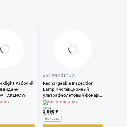
8
арт. WL4011UV
rklight Рабочий
Rechargeable Inspection
-я видами
Lamp Инспекционный
0W TAKENOW
ультрафиолетовый фонарь
личии
Нет в наличии
с подзарядной станцией
TAKENOW
5 690 ₽
Бонусы: