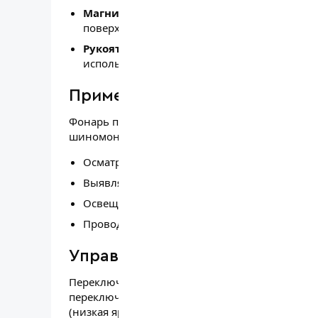
Магнитное крепление на нижней части
н
поверхностях, освобождая руки для работы.
Рукоятка регулируется на 180°
, что позв
использовать фонарь в ограниченном прост
Применение
Фонарь предназначен для профессионального 
шиномонтаже, при проведении технических ос
Осматривать кузовные панели, днище, колё
Выявлять царапины, сколы, голограммы и д
Освещать рабочую зону при полировке, на
Проводить диагностику в условиях недоста
Управление и режимы работ
Переключение режимов осуществляется одной
переключают: рассеиватель (высокая яркость) 
(низкая яркость) → прожектор → выключение. 