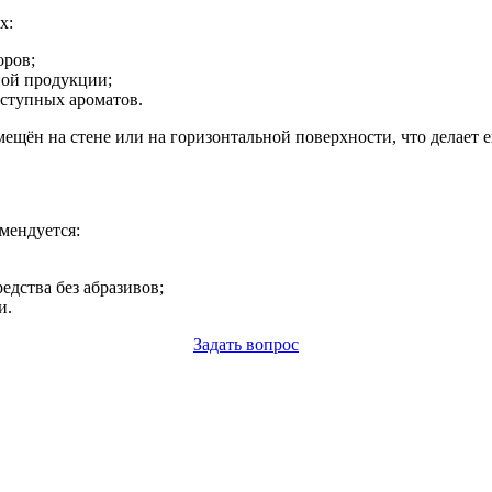
х:
оров;
ной продукции;
оступных ароматов.
ещён на стене или на горизонтальной поверхности, что делает 
мендуется:
дства без абразивов;
и.
Задать вопрос