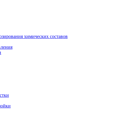
зирования химических составов
вления
и
стки
мойки